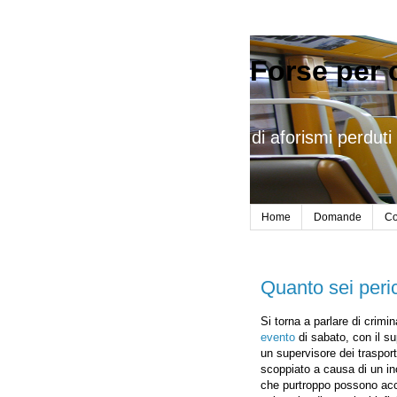
Forse per 
di aforismi perduti 
Home
Domande
Co
Quanto sei peri
Si torna a parlare di crimin
evento
di sabato, con il su
un supervisore dei trasport
scoppiato a causa di un in
che purtroppo possono ac