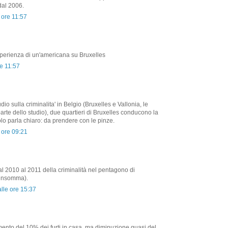
dal 2006.
 ore 11:57
perienza di un'americana su Bruxelles
re 11:57
dio sulla criminalita' in Belgio (Bruxelles e Vallonia, le
rte dello studio), due quartieri di Bruxelles conducono la
colo parla chiaro: da prendere con le pinze.
 ore 09:21
 2010 al 2011 della criminalità nel pentagono di
, insomma).
lle ore 15:37
mento del 10% dei furti in casa, ma diminuzione quasi del