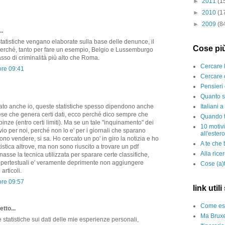
►
2011
(1
►
2010
(1
►
2009
(8
..
statistiche vengano elaborate sulla base delle denunce, il
Cose più
erché, tanto per fare un esempio, Belgio e Lussemburgo
asso di criminalità più alto che Roma.
Cercare 
ore 09:41
Cercare 
Pensieri 
Quanto s
Italiani 
sato anche io, queste statistiche spesso dipendono anche
aese che genera certi dati, ecco perché dico sempre che
Quando t
inze (entro certi limiti). Ma se un tale "inquinamento" dei
10 motiv
vio per noi, perché non lo e' per i giornali che sparano
all'estero
ono vendere, si sa. Ho cercato un po' in giro la notizia e ho
A te che 
tistica altrove, ma non sono riuscito a trovare un pdf
Alla rice
nasse la tecnica utilizzata per sparare certe classifiche,
i ipertestuali e' veramente deprimente non aggiungere
Cose (a)t
articoli.
ore 09:57
link util
Come ess
tto...
Ma Bruxe
 statistiche sui dati delle mie esperienze personali,