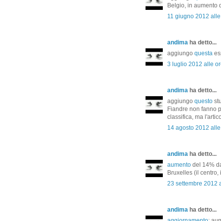
Belgio, in aumento 
11 giugno 2012 alle
andima
ha detto...
aggiungo
questa
es
3 luglio 2012 alle o
andima
ha detto...
aggiungo
questo
stu
Fiandre non fanno pa
classifica, ma l'arti
14 agosto 2012 alle
andima
ha detto...
aumento
del 14% dal
Bruxelles (il centro
23 settembre 2012 a
andima
ha detto...
aggiornamento
: au