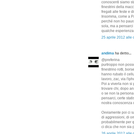
conoscenti siamo stat
finestrini della macc
fregati alle feste e 
Insomma, come a Pa
perché non ho paura 
sola, ma a pensarc
qualche esperienza n
25 aprile 2012 alle 
andima
ha detto...
@preferina
purtroppo non posso 
finestrino rotti, bo
hanno rubato il cell
lavoro, zac, via l'ip
Poi a viverla non si
trovare chi, dopo a
o se non la persona
pensarci, certe stat
nostra conoscenza de
Ovviamente poi ci sa
di aggressioni, di o
probabilmente per q
ci dica che non sia 
26 aprile 2012 alle 