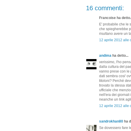
16 commenti:
Francoise ha detto.
E' probabile che le 
che spiegherebbe p
risultano avere un t
12 aprile 2012 alle 
andima
ha detto...
verissimo, l'ho pen
dalla cultura del p
vanno prese con le p
dati sembra cosi' ov
titoloni? Perché dev
trovato la stessa sta
ufficiale che menzio
nell'era dei giornal
neanche un link agli 
12 aprile 2012 alle 
sandrokhan80
ha de
Se dovessero fare le