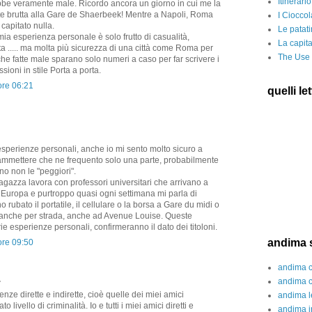
Itinerari
bbe veramente male. Ricordo ancora un giorno in cui me la
e brutta alla Gare de Shaerbeek! Mentre a Napoli, Roma
I Cioccol
 capitato nulla.
Le patati
ia esperienza personale è solo frutto di casualità,
La capita
a ..... ma molta più sicurezza di una città come Roma per
The Use 
che fatte male sparano solo numeri a caso per far scrivere i
ssioni in stile Porta a porta.
ore 06:21
quelli let
sperienze personali, anche io mi sento molto sicuro a
mmettere che ne frequento solo una parte, probabilmente
no non le "peggiori".
agazza lavora con professori universitari che arrivano a
Europa e purtroppo quasi ogni settimana mi parla di
rubato il portatile, il cellulare o la borsa a Gare du midi o
anche per strada, anche ad Avenue Louise. Queste
ie esperienze personali, confirmeranno il dato dei titoloni.
andima s
ore 09:50
andima c
.
andima c
nze dirette e indirette, cioè quelle dei miei amici
andima 
livello di criminalità. Io e tutti i miei amici diretti e
andima i