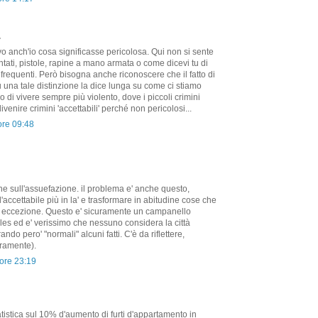
.
evo anch'io cosa significasse pericolosa. Qui non si sente
untati, pistole, rapine a mano armata o come dicevi tu di
 frequenti. Però bisogna anche riconoscere che il fatto di
 una tale distinzione la dice lunga su come ci stiamo
di vivere sempre più violento, dove i piccoli crimini
ivenire crimini 'accettabili' perché non pericolosi...
ore 09:48
e sull'assuefazione. il problema e' anche questo,
'accettabile più in la' e trasformare in abitudine cose che
 eccezione. Questo e' sicuramente un campanello
les ed e' verissimo che nessuno considera la città
ndo pero' "normali" alcuni fatti. C'è da riflettere,
ramente).
ore 23:19
tistica sul 10% d'aumento di furti d'appartamento in