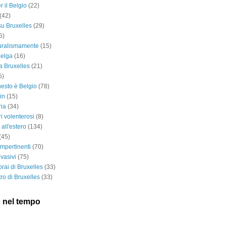
r il Belgio
(22)
(42)
 su Bruxelles
(29)
5)
turalismamente
(15)
belga
(16)
a Bruxelles
(21)
5)
esto è Belgio
(78)
in
(15)
ria
(34)
ri volenterosi
(8)
i all'estero
(134)
(45)
impertinenti
(70)
vasivi
(75)
rai di Bruxelles
(33)
ro di Bruxelles
(33)
 nel tempo