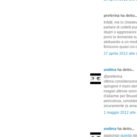
preferina ha detto..
Infatti, me lo chied
parlare di coltelli p
stupri o aggressioni
porsi la domanda su
abituando a un modo 
finiscono quasi col d
27 aprile 2012 alle 
andima
ha detto...
@preferina
ottima considerazion
spingere il muro dell
magari altrove sono
d'allarme per Bruxel
pericolosa, considera
sicuramente (e ama
1 maggio 2012 alle 
andima
ha detto...
aggiungo
questa
sta