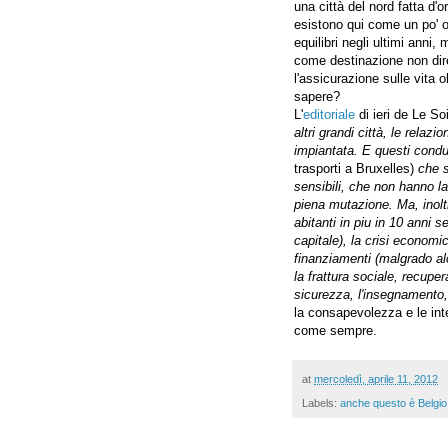
una città del nord fatta d'o
esistono qui come un po' o
equilibri negli ultimi anni,
come destinazione non dire
l'assicurazione sulle vita 
sapere?
L'
editoriale
di ieri de Le S
altri grandi città, le relazi
impiantata. E questi condutt
trasporti a Bruxelles)
che so
sensibili, che non hanno la 
piena mutazione. Ma, inolt
abitanti in piu in 10 anni s
capitale), la crisi economic
finanziamenti (malgrado alc
la frattura sociale, recuper
sicurezza, l'insegnamento, l
la consapevolezza e le inte
come sempre.
at
mercoledì, aprile 11, 2012
Labels:
anche questo è Belgio