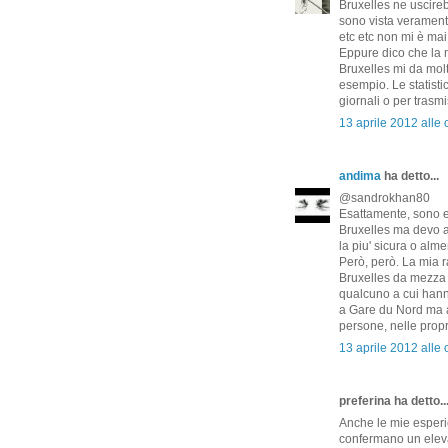
Bruxelles ne uscire
sono vista verament
etc etc non mi è mai
Eppure dico che la m
Bruxelles mi da molt
esempio. Le statisti
giornali o per trasmi
13 aprile 2012 alle 
andima
ha detto...
@sandrokhan80
Esattamente, sono e
Bruxelles ma devo a
la piu' sicura o alme
Però, però. La mia r
Bruxelles da mezza 
qualcuno a cui hanno 
a Gare du Nord ma 
persone, nelle propr
13 aprile 2012 alle 
preferina ha detto..
Anche le mie esperie
confermano un elevato 