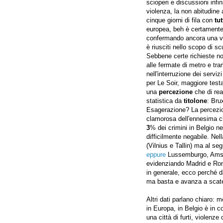
scioperi e discussioni infi
violenza, la non abitudine a
cinque giorni di fila con
tut
europea, beh è certament
confermando ancora una vol
è riusciti nello scopo di sc
Sebbene certe richieste no
alle fermate di metro e tr
nell'interruzione dei servizi
per Le Soir, maggiore test
una
percezione
che di real
statistica da
titolone
: Bru
Esagerazione? La percezion
clamorosa dell'ennesima cla
3
% dei crimini in Belgio n
difficilmente negabile. Nell
(Vilnius e Tallin) ma al se
eppure
Lussemburgo, Amste
evidenziando Madrid e Rom
in generale, ecco perché d
ma basta e avanza a scate
Altri dati parlano chiaro: 
in Europa, in Belgio è in 
una città di furti, violen