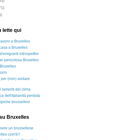
53)
71)
4)
 lette qui
lavoro a Bruxelles
casa a Bruxelles
d'emigranti introspettivi
ei pericolosa Bruxelles
a Bruxelles
orni
i per (non) andare
ti lamenti del clima
rca dell'italianità perduta
ipiche brussellesi
i su Bruxelles
ere un brussellese
lles com'è?