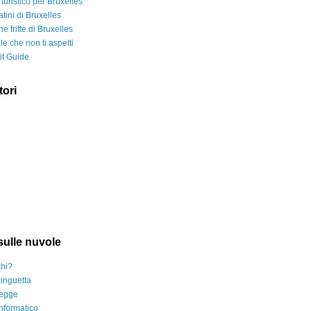
o turistico per Bruxelles
atini di Bruxelles
ne fritte di Bruxelles
le che non ti aspetti
it Guide
tori
ulle nuvole
hi?
inguetta
legge
nformatico