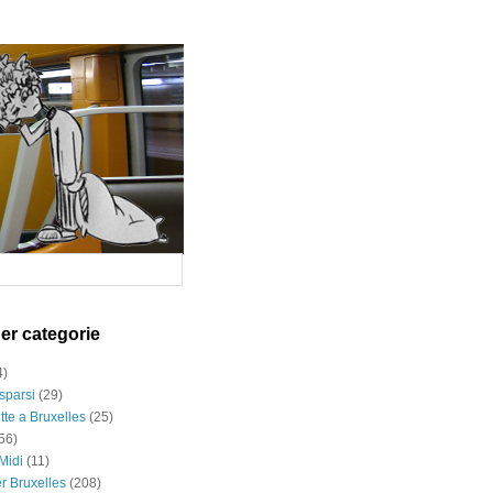
per categorie
4)
sparsi
(29)
tte a Bruxelles
(25)
56)
Midi
(11)
er Bruxelles
(208)