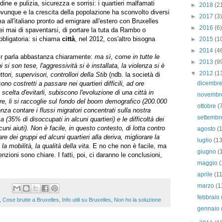
rdine e pulizia, sicurezza e sorrisi: i quartieri malfamati
►
2018
(2
vunque e la crescita della popolazione ha sconvolto diversi
►
2017
(3)
 ma all'italiano pronto ad emigrare all'estero con Bruxelles
►
2016
(6)
i mai di spaventarsi, di portare la tuta da Rambo o
obbligatoria: si chiama
città
, nel 2012, cos'altro bisogna
►
2015
(1
►
2014
(4
oir parla abbastanza chiaramente:
ma sì, come in tutte le
►
2013
(9
oni si son tese, l'aggressività si è installata, la violenza si è
▼
2012
(1
ori, supervisori, controllori della Stib
(ndb. la società di
no costretti a passare nei quartieri difficili, ad ore
dicembr
scelta d'evitarli, subiscono l'evoluzione di una città in
novemb
re, li si raccoglie sul fondo del boom demografico (200.000
ottobre
(
enza contare i flussi migratori concentrati sulla nostra
settemb
a (35% di disoccupati in alcuni quartieri) e le difficoltà dei
uni aiuti). Non è facile, in questo contesto, di lotta contro
agosto
(
are dei gruppi ed alcuni quartieri alla deriva, migliorare la
luglio
(13
a mobilità, la qualità della vita.
E no che non è facile, ma
giugno
(
nzioni sono chiare. I fatti, poi, ci daranno le conclusioni,
maggio
(
aprile
(1
marzo
(1
febbraio
,
Cose brutte a Bruxelles
,
Info utili su Bruxelles
,
Non ho la soluzione
gennaio