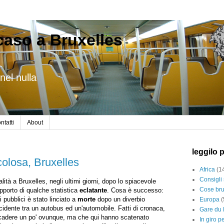
caso a Bruxelles
nel nulla
ntatti
About
leggilo 
colosa, Bruxelles
Africa
(1
Consigli 
alità a Bruxelles, negli ultimi giorni, dopo lo spiacevole
Cose bru
pporto di qualche statistica
eclatante
. Cosa è successo:
i pubblici è stato linciato a
morte
dopo un diverbio
Europa
(
cidente tra un autobus ed un'automobile. Fatti di cronaca,
Gare du 
cadere un po' ovunque, ma che qui hanno scatenato
In giro p