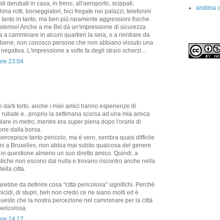
i derubati in casa, in treno, all'aeroporto, scippati,
andima c
hina rotti, borseggiatori, bici fregate nei palazzi, telefonini
di tanto in tanto, ma ben più raramente aggressioni fisiche.
lermo! Anche a me Bxl dà un'impressione di sicurezza
a camminare in alcuni quartieri la sera, o a rientrare da
i bene, non conosco persone che non abbiano vissuto una
egativa. L'impressione a volte fa degli strani scherzi...
ore 23:04
darti torto, anche i miei amici hanno esperienze di
rse rubate e.. proprio la settimana scorsa ad una mia amica
ulare in metro, mentre era super piena dopo l'orario di
hone dalla borsa.
 percepisce tanto pericolo, ma è vero, sembra quasi difficile
nni a Bruxelles, non abbia mai subito qualcosa del genere
 in questione almeno un suo diretto amico. Quindi, a
istiche non escono dal nulla e trovano riscontro anche nella
lla città.
rebbe da definire cosa "città pericolosa" significhi. Perché
micidi, di stupri, beh non credo ce ne siano molti ed è
uesto che la nostra percezione nel camminare per la città
pericolosa.
ore 14:17