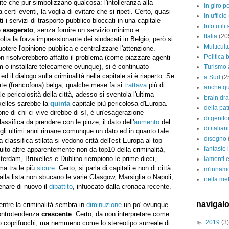
nite che pur simbolizzano qualcosa: l'intolleranza alla
In giro pe
 certi eventi, la voglia di evitare che si ripeti. Certo, quasi
In ufficio
ti
i servizi di trasporto pubblico bloccati in una capitale
Info utili
e
esagerato
, senza fornire un servizio minimo e
Italia
(20
ta la forza impressionante dei sindacati in Belgio, però si
Multicul
uotere l'opinione pubblica e centralizzare l'attenzione.
Politica 
n risolverebbero affatto il problema (come piazzare agenti
am o installare telecamere ovunque), si è continuato
Turismo 
 ed il dialogo sulla criminalità nella capitale si è riaperto. Se
a Sud
(2
ate (francofona) belga, qualche mese fa si
trattava
più di
anche qu
e pericolosità della città, adesso si sventola l'ultima
brain dra
xelles sarebbe la
quinta
capitale più pericolosa d'Europa.
della pat
e di chi ci vive direbbe di sì, è un'esagerazione
di genito
ssifica da prendere con le pinze, il dato dell'
aumento
del
di italian
egli ultimi anni rimane comunque un dato ed in quanto tale
disegno
a classifica stilata si vedono città dell'est Europa al top
fantasie 
guito altre apparentemente non da top10 della criminalità,
rdam, Bruxelles e Dublino riempiono le prime dieci,
lamenti e
a tra le più
sicure
. Certo, si parla di capitali e non di città
m'innamo
alla lista non sbucano le varie Glasgow, Marsiglia o Napoli,
nella met
nare di nuovo il
dibattito
, infuocato dalla cronaca recente.
navigalo
mentre la criminalità sembra in
diminuzione
un po' ovunque
controtendenza
crescente
. Certo, da non interpretare come
►
2019
(3)
ze o coprifuochi, ma nemmeno come lo stereotipo surreale di