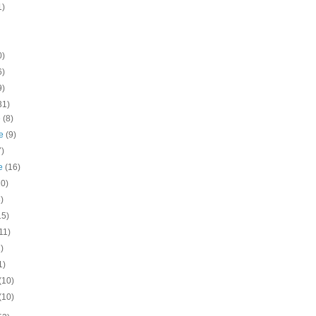
1)
0)
6)
9)
31)
e
(8)
re
(9)
7)
re
(16)
10)
)
15)
11)
1)
1)
(10)
(10)