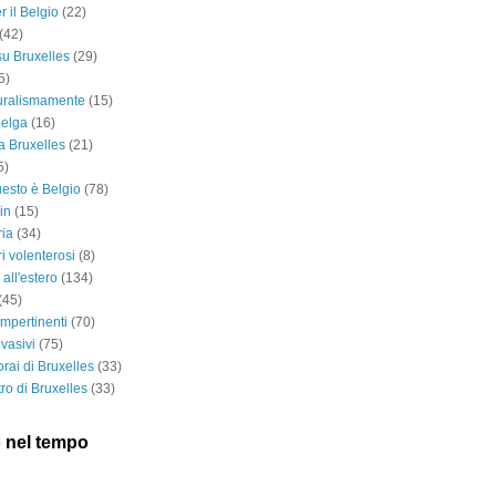
r il Belgio
(22)
(42)
 su Bruxelles
(29)
5)
turalismamente
(15)
belga
(16)
a Bruxelles
(21)
5)
esto è Belgio
(78)
in
(15)
ria
(34)
ri volenterosi
(8)
i all'estero
(134)
(45)
impertinenti
(70)
vasivi
(75)
rai di Bruxelles
(33)
ro di Bruxelles
(33)
 nel tempo