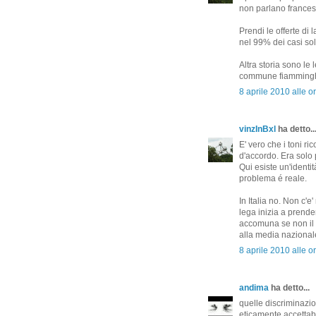
non parlano francese
Prendi le offerte di
nel 99% dei casi sol
Altra storia sono le
commune fiamminghe. 
8 aprile 2010 alle o
vinzInBxl
ha detto..
E' vero che i toni r
d'accordo. Era solo 
Qui esiste un'identit
problema é reale.
In Italia no. Non c'e
lega inizia a prende
accomuna se non il f
alla media naziona
8 aprile 2010 alle o
andima
ha detto...
quelle discriminazi
eticamente accettabi