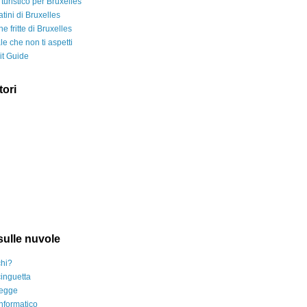
o turistico per Bruxelles
atini di Bruxelles
ne fritte di Bruxelles
le che non ti aspetti
it Guide
tori
ulle nuvole
hi?
inguetta
legge
nformatico