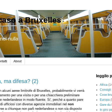
caso a Bruxelles
nel nulla
ntatti
About
leggilo 
, ma difesa? (2)
Africa
(1
Consigli 
 alcuni aeree limitrofe di Bruxelles, probabilmente vi verrà
Cose bru
untamento per una visita o per una chiacchiera preliminare
te nederlandese in modo fluente. Si', perché a quanto pare
Europa
(
rdi
ufficiosi
con diverse agenzie immobiliari nel
non
Gare du 
ree a chiunque non parli nederlandese o non sia disposto
In giro p