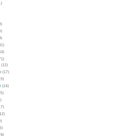
1)
0)
6)
9)
31)
53)
71)
e
(12)
re
(17)
15)
re
(14)
15)
)
17)
12)
9)
6)
(9)