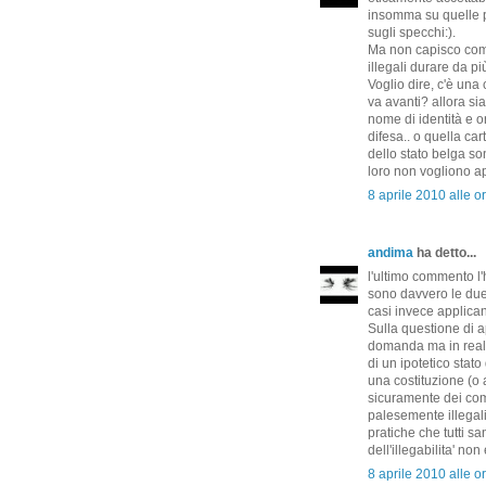
insomma su quelle p
sugli specchi:).
Ma non capisco come
illegali durare da p
Voglio dire, c'è una c
va avanti? allora si
nome di identità e o
difesa.. o quella car
dello stato belga s
loro non vogliono a
8 aprile 2010 alle o
andima
ha detto...
l'ultimo commento l'h
sono davvero le due 
casi invece applica
Sulla questione di 
domanda ma in realt
di un ipotetico stato
una costituzione (o
sicuramente dei comu
palesemente illegal
pratiche che tutti s
dell'illegabilita' no
8 aprile 2010 alle o