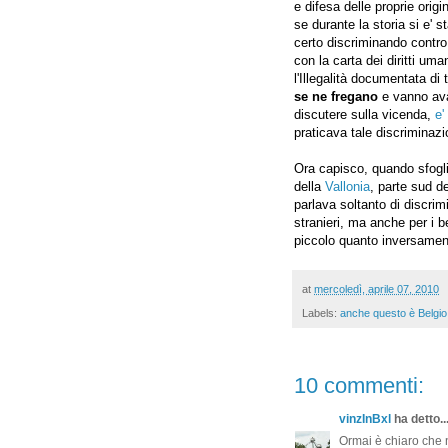
e difesa delle proprie origi
se durante la storia si e' s
certo discriminando contro
con la carta dei diritti uma
l'Illegalità documentata di
se ne fregano
e vanno avan
discutere sulla vicenda,
e'
praticava tale discriminaz
Ora capisco, quando sfogli
della
Vallonia
, parte sud d
parlava soltanto di discrimi
stranieri, ma anche per i be
piccolo quanto inversame
at
mercoledì, aprile 07, 2010
Labels:
anche questo è Belgio
10 commenti:
vinzInBxl
ha detto..
Ormai è chiaro che n