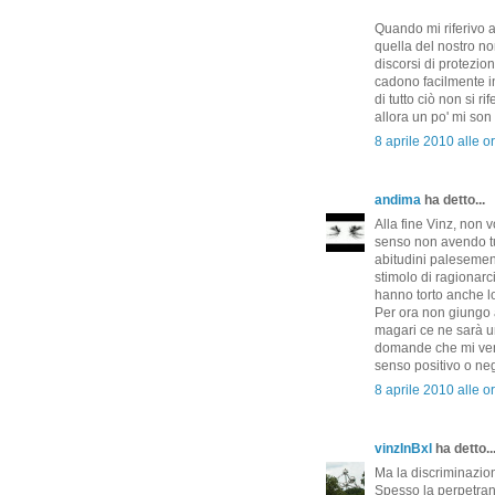
Quando mi riferivo 
quella del nostro nor
discorsi di protezion
cadono facilmente i
di tutto ciò non si r
allora un po' mi son
8 aprile 2010 alle o
andima
ha detto...
Alla fine Vinz, non 
senso non avendo tut
abitudini palesement
stimolo di ragionarc
hanno torto anche lo
Per ora non giungo a
magari ce ne sarà un
domande che mi ven
senso positivo o nega
8 aprile 2010 alle o
vinzInBxl
ha detto..
Ma la discriminazion
Spesso la perpetra