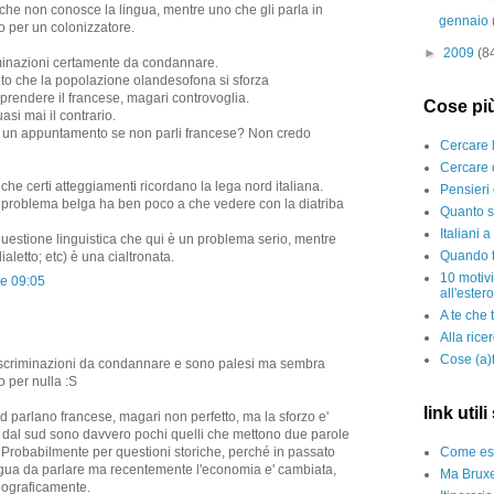
che non conosce la lingua, mentre uno che gli parla in
gennaio
o per un colonizzatore.
►
2009
(8
minazioni certamente da condannare.
to che la popolazione olandesofona si sforza
rendere il francese, magari controvoglia.
Cose più
asi mai il contrario.
ano un appuntamento se non parli francese? Non credo
Cercare 
Cercare 
 che certi atteggiamenti ricordano la lega nord italiana.
Pensieri 
 problema belga ha ben poco a che vedere con la diatriba
Quanto s
Italiani 
uestione linguistica che qui è un problema serio, mentre
Quando t
n dialetto; etc) è una cialtronata.
10 motiv
re 09:05
all'estero
A te che 
Alla rice
Cose (a)t
iscriminazioni da condannare e sono palesi ma sembra
 per nulla :S
link util
ord parlano francese, magari non perfetto, ma la sforzo e'
dal sud sono davvero pochi quelli che mettono due parole
Come ess
. Probabilmente per questioni storiche, perché in passato
ingua da parlare ma recentemente l'economia e' cambiata,
Ma Bruxe
eograficamente.