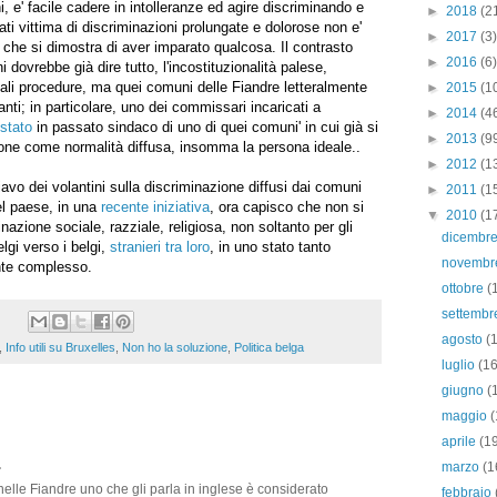
ni, e' facile cadere in intolleranze ed agire discriminando e
►
2018
(2
tati vittima di discriminazioni prolungate e dolorose non e'
►
2017
(3)
 che si dimostra di aver imparato qualcosa. Il contrasto
►
2016
(6)
ni dovrebbe già dire tutto, l'incostituzionalità palese,
 tali procedure, ma quei comuni delle Fiandre letteralmente
►
2015
(1
ti; in particolare, uno dei commissari incaricati a
►
2014
(4
 stato
in passato sindaco di uno di quei comuni' in cui già si
►
2013
(9
ione come normalità diffusa, insomma la persona ideale..
►
2012
(1
avo dei volantini sulla discriminazione diffusi dai comuni
►
2011
(1
el paese, in una
recente iniziativa
, ora capisco che non si
▼
2010
(1
nazione sociale, razziale, religiosa, non soltanto per gli
dicembr
lgi verso i belgi,
stranieri tra loro
, in uno stato tanto
novemb
nte complesso.
ottobre
(
settemb
agosto
(
,
Info utili su Bruxelles
,
Non ho la soluzione
,
Politica belga
luglio
(16
giugno
(
maggio
(
aprile
(1
.
marzo
(1
elle Fiandre uno che gli parla in inglese è considerato
febbraio