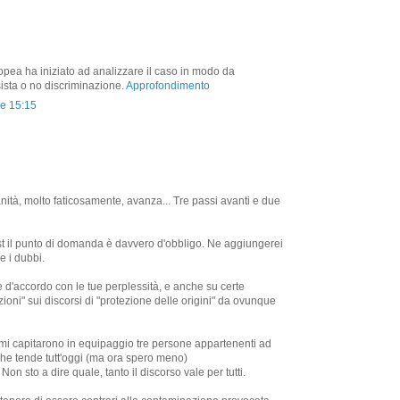
pea ha iniziato ad analizzare il caso in modo da
ista o no discriminazione.
Approfondimento
re 15:15
ità, molto faticosamente, avanza... Tre passi avanti e due
ost il punto di domanda è davvero d'obbligo. Ne aggiungerei
e i dubbi.
d'accordo con le tue perplessità, e anche su certe
oni" sui discorsi di "protezione delle origini" da ovunque
mi capitarono in equipaggio tre persone appartenenti ad
che tende tutt'oggi (ma ora spero meno)
 Non sto a dire quale, tanto il discorso vale per tutti.