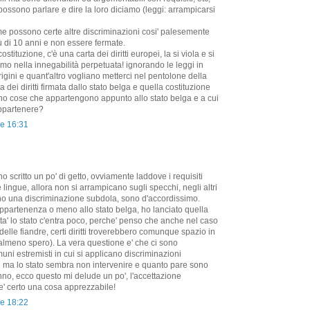
ossono parlare e dire la loro diciamo (leggi: arrampicarsi
 possono certe altre discriminazioni cosi' palesemente
iù di 10 anni e non essere fermate.
ostituzione, c'è una carta dei diritti europei, la si viola e si
amo nella innegabilità perpetuata! ignorando le leggi in
rigini e quant'altro vogliano metterci nel pentolone della
ta dei diritti firmata dallo stato belga e quella costituzione
ono cose che appartengono appunto allo stato belga e a cui
ppartenere?
re 16:31
o scritto un po' di getto, ovviamente laddove i requisiti
lingue, allora non si arrampicano sugli specchi, negli altri
no una discriminazione subdola, sono d'accordissimo.
appartenenza o meno allo stato belga, ho lanciato quella
a' lo stato c'entra poco, perche' penso che anche nel caso
 delle fiandre, certi diritti troverebbero comunque spazio in
 almeno spero). La vera questione e' che ci sono
ni estremisti in cui si applicano discriminazioni
i ma lo stato sembra non intervenire e quanto pare sono
anno, ecco questo mi delude un po', l'accettazione
n e' certo una cosa apprezzabile!
re 18:22