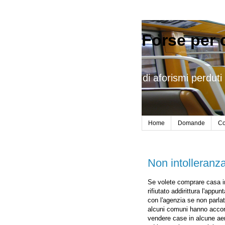
Forse per 
di aforismi perduti 
Home
Domande
Co
Non intolleranza
Se volete comprare casa in
rifiutato addirittura l'app
con l'agenzia se non parla
alcuni comuni hanno acco
vendere case in alcune ae