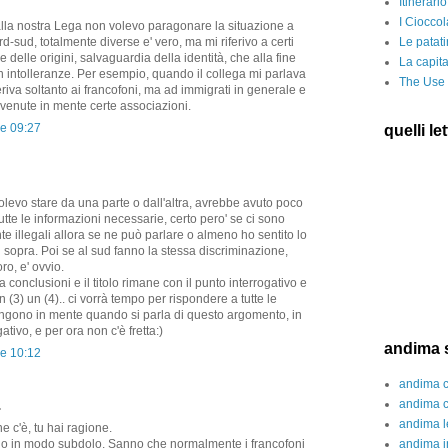
Itinerari
I Cioccol
alla nostra Lega non volevo paragonare la situazione a
Le patati
d-sud, totalmente diverse e' vero, ma mi riferivo a certi
e delle origini, salvaguardia della identità, che alla fine
La capita
n intolleranze. Per esempio, quando il collega mi parlava
The Use 
iferiva soltanto ai francofoni, ma ad immigrati in generale e
 venute in mente certe associazioni.
re 09:27
quelli let
volevo stare da una parte o dall'altra, avrebbe avuto poco
te le informazioni necessarie, certo pero' se ci sono
e illegali allora se ne può parlare o almeno ho sentito lo
i sopra. Poi se al sud fanno la stessa discriminazione,
ro, e' ovvio.
 conclusioni e il titolo rimane con il punto interrogativo e
 (3) un (4).. ci vorrà tempo per rispondere a tutte le
gono in mente quando si parla di questo argomento, in
tivo, e per ora non c'è fretta:)
andima s
re 10:12
andima c
andima c
.
andima 
e c'è, tu hai ragione.
andima i
no in modo subdolo. Sanno che normalmente i francofoni