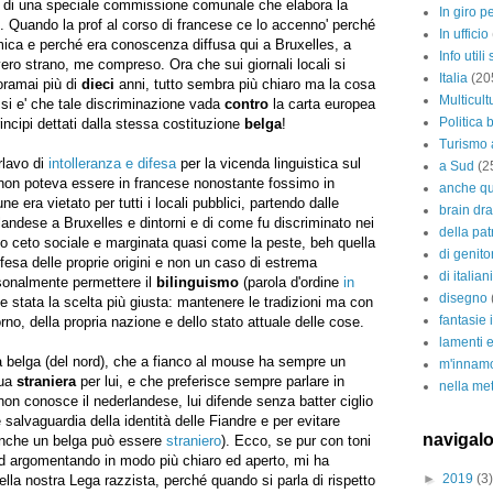
ne di una speciale commissione comunale che elabora la
In giro pe
ti. Quando la prof al corso di francese ce lo accenno' perché
In ufficio
ica e perché era conoscenza diffusa qui a Bruxelles, a
Info utili
ero strano, me compreso. Ora che sui giornali locali si
Italia
(20
ramai più di
dieci
anni, tutto sembra più chiaro ma la cosa
Multicul
si e' che tale discriminazione vada
contro
la carta europea
Politica 
rincipi dettati dalla stessa costituzione
belga
!
Turismo 
rlavo di
intolleranza e difesa
per la vicenda linguistica sul
a Sud
(2
 non poteva essere in francese nonostante fossimo in
anche qu
 era vietato per tutti i locali pubblici, partendo dalle
brain dra
landese a Bruxelles e dintorni e di come fu discriminato nei
della pat
o ceto sociale e marginata quasi come la peste, beh quella
di genito
fesa delle proprie origini e non un caso di estrema
di italian
sonalmente permettere il
bilinguismo
(parola d'ordine
in
disegno
be stata la scelta più giusta: mantenere le tradizioni ma con
fantasie 
rno, della propria nazione e dello stato attuale delle cose.
lamenti e
a belga (del nord), che a fianco al mouse ha sempre un
m'innamo
gua
straniera
per lui, e che preferisce sempre parlare in
nella met
 non conosce il nederlandese, lui difende senza batter ciglio
salvaguardia della identità delle Fiandre e per evitare
navigalo
nche un belga può essere
straniero
). Ecco, se pur con toni
d argomentando in modo più chiaro ed aperto, mi ha
►
2019
(3)
della nostra Lega razzista, perché quando si parla di rispetto