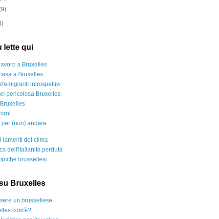
(9)
4)
 lette qui
lavoro a Bruxelles
casa a Bruxelles
d'emigranti introspettivi
ei pericolosa Bruxelles
a Bruxelles
orni
i per (non) andare
ti lamenti del clima
rca dell'italianità perduta
ipiche brussellesi
i su Bruxelles
ere un brussellese
lles com'è?