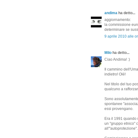
andima
ha detto...
aggiornamento:
la commissione euro
determinare se suss
9 aprile 2010 alle o
Milo
ha detto...
Ciao Andima! :)
Il cammino dell'Uman
indietro! Olé!
Nel titolo del tuo p
qualcuno a rafforzar
Sono assolutamente 
spontanee "associazi
essi provengano.
Era il 1991 quando 
un "gruppo etnico" 
all'"autoprotezione".