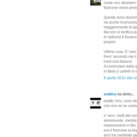
come uno straniero 
francese viene pres
Queste sono discri
Va anche riconosciu
maggiormente di app
Ma non si verifica qu
In Vallonia ti fiss
proprio.
Ultima cosa. E' vero
Pero' secondo me il
nord-sud italiana.
A cominciare dalla q
in Italia (i cartelli i
8 aprile 2010 alle o
andima
ha detto...
esatto Vinz, sono d
che non se ne curino
e' vero, molti del n
ammirevole, mentre 
nederlandesi in fila
era il francese la l
anzi ha cambiato g