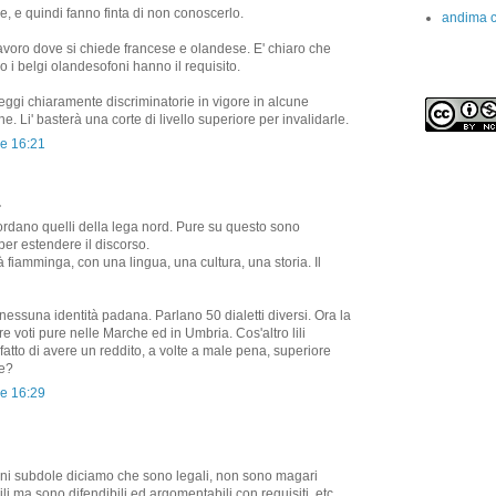
, e quindi fanno finta di non conoscerlo.
andima c
 lavoro dove si chiede francese e olandese. E' chiaro che
o i belgi olandesofoni hanno il requisito.
 leggi chiaramente discriminatorie in vigore in alcune
Li' basterà una corte di livello superiore per invalidarle.
re 16:21
.
icordano quelli della lega nord. Pure su questo sono
per estendere il discorso.
à fiamminga, con una lingua, una cultura, una storia. Il
' nessuna identità padana. Parlano 50 dialetti diversi. Ora la
re voti pure nelle Marche ed in Umbria. Cos'altro lili
atto di avere un reddito, a volte a male pena, superiore
le?
re 16:29
oni subdole diciamo che sono legali, non sono magari
li ma sono difendibili ed argomentabili con requisiti, etc,