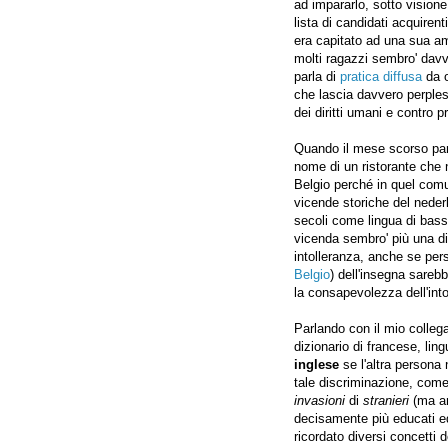
ad impararlo, sotto visio
lista di candidati acquiren
era capitato ad una sua am
molti ragazzi sembro' davv
parla di
pratica diffusa
da o
che lascia davvero perples
dei diritti umani e contro p
Quando il mese scorso pa
nome di un ristorante che
Belgio perché in quel comune
vicende storiche del neder
secoli come lingua di bass
vicenda sembro' più una di
intolleranza, anche se per
Belgio
) dell'insegna sareb
la consapevolezza dell'into
Parlando con il mio colleg
dizionario di francese, lin
inglese
se l'altra persona
tale discriminazione, come 
invasioni
di
stranieri
(ma a
decisamente più educati e
ricordato diversi concetti 